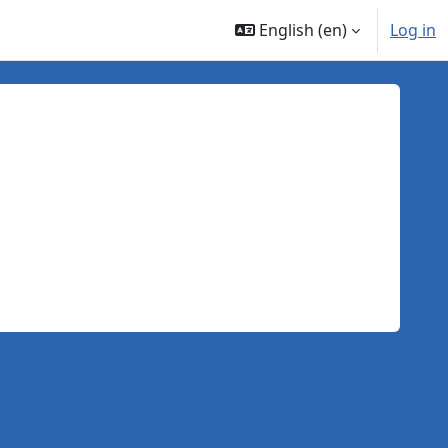
English ‎(en)‎
Log in