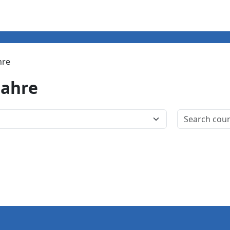
hre
jahre