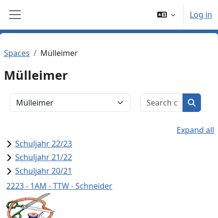
Skip to main content
Log in
Side panel
Spaces
Mülleimer
Mülleimer
Search c
Space categories
Search
Expand all
Schuljahr 22/23
Schuljahr 21/22
Schuljahr 20/21
2223 - 1AM - TTW - Schneider